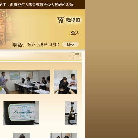
ness. 根據香港法律，不得在業務過中，向未成年人售賣或供應令人醉醺的酒類。