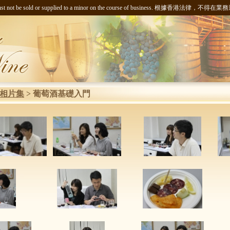
ng liquor must not be sold or supplied to a minor on the course of busi
相片集
> 葡萄酒基礎入門