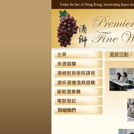
Under the law of Hong Kong, intoxicati
最新活動
>