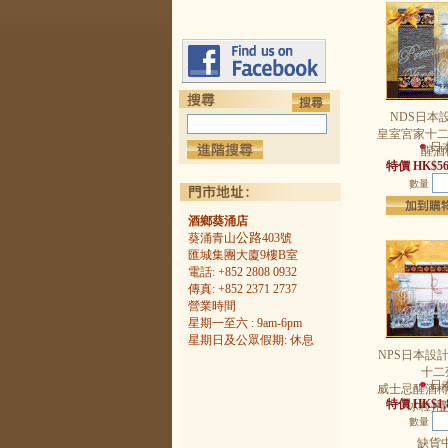
NDS日本
皇室宮家十二
日
醒酒
特價 HK$56
數量
酒鄉葵涌店
公路
葵涌青山
403號
匯城集團大廈9樓B室
電話: +852 2808 0932
傳真: +852 2371 2737
營業時間
星期一至六 : 9am-6pm
星期日及公眾假期: 休息
NPS日本設
十二
日
威士忌醒酒樽
特價 HK$1,8
冰粒)
數量
缺貨