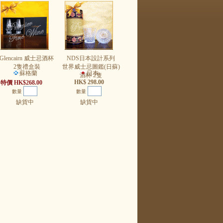
Glencairn 威士忌酒杯
NDS日本設計系列
2隻禮盒裝
世界威士忌圖鑑(日蘇)
蘇格蘭
日本
酒杯 2隻
HK$ 298.00
特價 HK$268.00
數量
數量
缺貨中
缺貨中