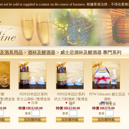
ng liquor must not be sold or supplied to a minor on the course of busi
及酒具用品
>
酒杯及醒酒器
>
威士忌酒杯及醒酒器 專門系列
客樂
NDS日本設計系列
NDS日本設計系列
PFW Glencairn 威士忌品
2隻)禮盒裝
富士山酒杯 2隻禮盒裝
武士刀割酒杯 2隻禮盒
酒杯
國
日本
日本
泰國
裝
獨立禮盒裝
0.00
特價 HK$248.00
特價 HK$248.00
特價 HK$78.00
數量
數量
數量