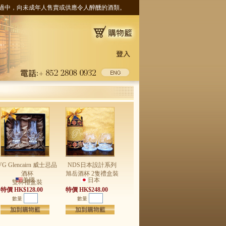
ness. 根據香港法律，不得在業務過中，向未成年人售賣或供應令人醉醺的酒類。
VG Glencairn 威士忌品
NDS日本設計系列
酒杯
旭岳酒杯 2隻禮盒裝
美國
日本
雙杯禮盒裝
特價 HK$128.00
特價 HK$248.00
數量
數量