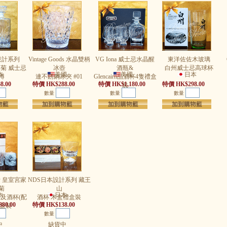
設計系列
Vintage Goods 水晶雙柄
VG Iona 威士忌水晶醒
東洋佐佐木玻璃
菊 威士忌
冰壺
酒瓶&
白州威士忌高球杯
本
美國
美國
日本
樽
連不銹鋼冰夾 #01
Glencairn品酒杯4隻禮盒
8.00
特價 HK$288.00
特價 HK$1,180.00
特價 HK$298.00
裝
數量
數量
數量
計 皇室宮家
NDS日本設計系列 藏王
菊
山
本
日本
及酒杯(配
酒杯 木盒禮盒裝
80.00
特價 HK$138.00
禮盒裝
數量
中
缺貨中