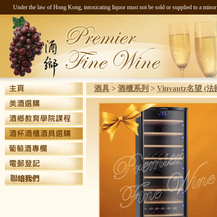
Under the law of Hong Kong, intoxicating liquor must not be sold 
酒具
>
酒櫃系列
>
Vinvautz名望 (法