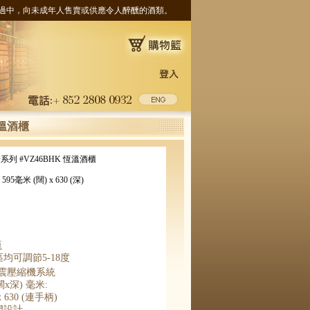
ness. 根據香港法律，不得在業務過中，向未成年人售賣或供應令人醉醺的酒類。
恆溫酒櫃
系列 #VZ46BHK 恆溫酒櫃
 595毫米 (闊) x 630 (深)
。
瓶
區均可調節
5-18
度
震壓縮機系統
闊
x
深
)
毫米
:
 630 (
連手柄
)
門設計