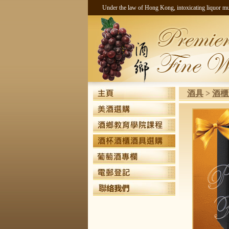
Under the law of Hong Kong, intoxicati
酒具
>
酒櫃