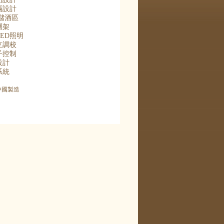
隔設計
儲酒區
層架
LED
照明
立調校
子控制
設計
系統
中國製造