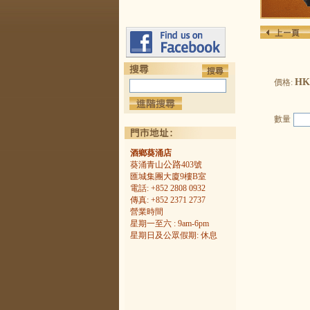
HK$
價格:
數量
酒鄉葵涌店
公路
葵涌青山
403號
匯城集團大廈9樓B室
電話: +852 2808 0932
傳真: +852 2371 2737
營業時間
星期一至六 : 9am-6pm
星期日及公眾假期: 休息