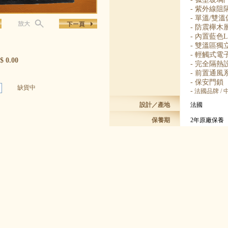
-
紫外線阻
-
單溫
/
雙溫
-
防震櫸木
-
內置藍色
-
雙溫區獨
-
輕觸式電
 0.00
-
完全隔熱
-
前置通風
-
保安門鎖
缺貨中
-
法國品牌 / 
設計／產地
法國
保養期
2年原廠保養