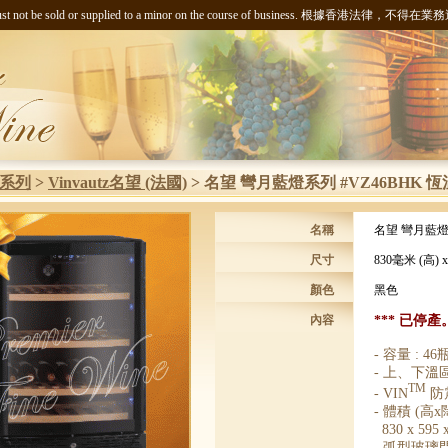
ng liquor must not be sold or supplied to a minor on the course of busi
系列
>
Vinvautz名望 (法國)
>
名望 彎月藍燈系列 #VZ46BHK 
名稱
名望 彎月藍燈
尺寸
830毫米 (高) x
顏色
黑色
內容
***
已停產
-
容量
: 46
-
上、下溫
TM
- VIN
防
-
體積
(
高
x
830 x 595 x
-
弧型玻璃