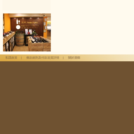
整體印象中被市場推崇
風格及具陳年存放能
寧厚實的感覺。另外
人，成熟的櫻桃、黑莓
然算不上驚人之作，
現出陳年後帶來的
約而同地談到90年
私隱政策
|
條款細則及付款送貨詳情
|
關於酒鄉
晚宴結束後，更逐
熱情及執著，主席
度。
筆者隨後在整理酒庒資
臻雅緻，酒質比較平凡
其它有名地區的，班尼
質的穩定性跟廣泛認可
葡萄酒質量的，班尼爾