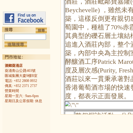
酒莊，酒莊毗鄰寶嘉隆(Ch. D
Beychevelle) 
築，這樣反倒更有親切
萄園中，種植了70%赤
其典型的礫石層土壤結
追進入酒莊內部，整个
築，內部中央為主控制
酵釀酒工序Patrick 
酒鄉葵涌店
度及層次感(Purity, Fre
公路
葵涌青山
403號
匯城集團大廈9樓B室
酒莊以來一貫秉承著對
電話: +852 2808 0932
傳真: +852 2371 2737
香港葡萄酒市場的快速
營業時間
度，都表示正面發展。
星期一至六 : 9am-6pm
星期日及公眾假期: 休息
整個探訪活動，分別品嚐
2007，2009及副牌廸呂